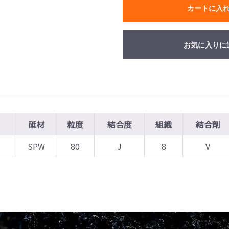
カートに入
お気に入りに
砥材
粒度
結合度
組織
結合剤
SPW
80
J
8
V