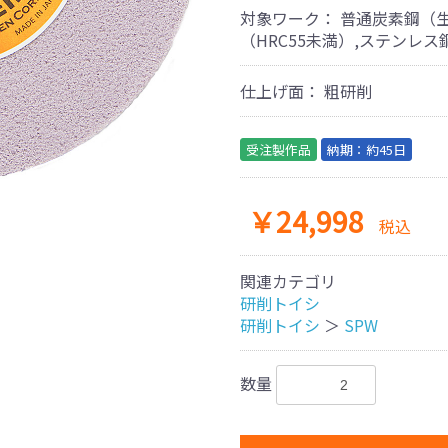
対象ワーク：
普通炭素鋼（生
（HRC55未満）,ステンレス鋼
仕上げ面：
粗研削
受注製作品
納期：約45日
￥24,998
税込
関連カテゴリ
​研削トイシ
​研削トイシ
＞
SPW
数量