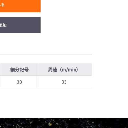
れる
追加
細分記号
周速（m/min）
30
33