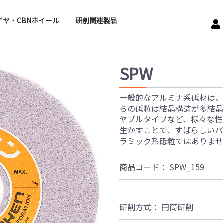
ダイヤ・CBNホイール
​研削関連製品
ナジーホイール
DXホイール
Kホイール
PDホイール
トホイール
研削液
ルミナスチェッカー
ドレッサ各種
フィルター・ろ過装置な
フランジ
ど
SPW
一般的なアルミナ系砥材は、A
らの砥粒は結晶構造が多結晶
ヤブルタイプなど、様々な性
生かすことで、すばらしいパ
ラミック系砥粒ではありませ
商品コード：
SPW_159
研削方式：
円筒研削