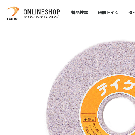
製品検索
​研削トイシ
​
DOLCEシリーズ
SPW
PTマグナム
HWシリーズ
PTトイシ
RZシリーズ
PTⅡ
PGGシリーズ
シ
T
B
B
ビ