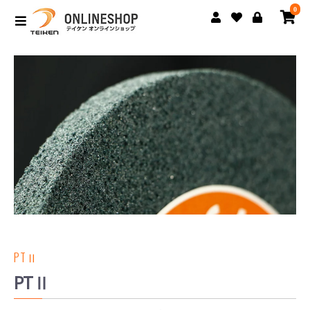
0
PTⅡ
PTⅡ