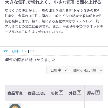
大きな気孔で切れよく、 小さな気孔で面を上げる
切りくずの排出がよく、熱の発生を抑えるPTトイシ並みの気孔
性能と、金属の加工性に優れる一般トイシの組織を兼ね備えた性
能を発揮します。​粘く、熱による変化の大きなステンレス、銅、
アルミなどの加工に最適です。 また、平面研削盤のマグネットテ
ーブルの加工にもよく使われています。
TOP
|
​研削トイシ
|
PTⅡ
48件
の商品が見つかりました
商品写真
商品CODE
形状
外径
厚み