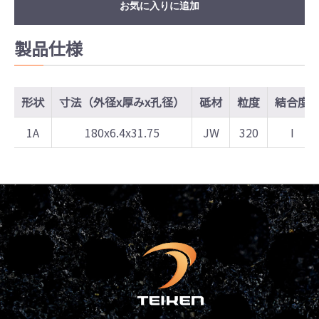
お気に入りに追加
製品仕様
形状
寸法（外径x厚みx孔径）
砥材
粒度
結合度
1A
180x6.4x31.75
JW
320
I