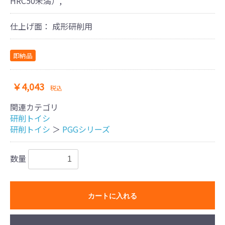
HRC50未満）,
仕上げ面：
成形研削用
即納品
￥4,043
税込
関連カテゴリ
​研削トイシ
​研削トイシ
＞
PGGシリーズ
数量
カートに入れる