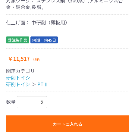
対象ワーク：
ステンレス鋼（300系）,アルミニウム合
金・銅合金,樹脂,
仕上げ面：
中研削（薄板用）
受注製作品
納期：約45日
￥11,517
税込
関連カテゴリ
​研削トイシ
​研削トイシ
＞
PTⅡ
数量
カートに入れる